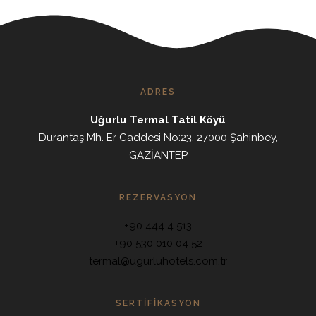
ADRES
Uğurlu Termal Tatil Köyü
Durantaş Mh. Er Caddesi No:23, 27000 Şahinbey,
GAZİANTEP
REZERVASYON
+90 444 4 513
+90 530 010 04 52
termal@ugurluhotels.com.tr
SERTIFIKASYON